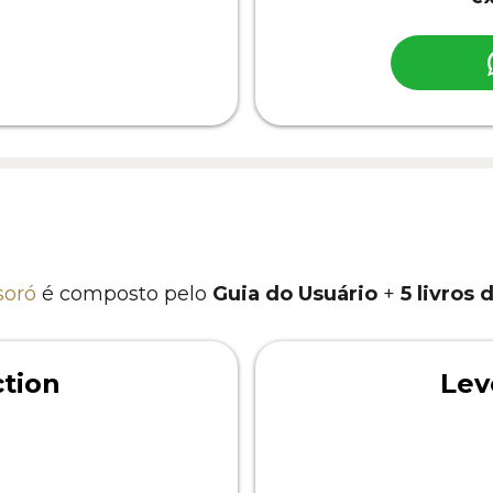
soró
é composto pelo
Guia do Usuário
+
5 livros 
ction
Lev