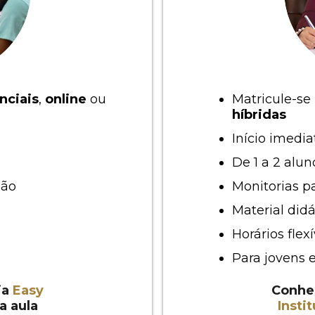
nciais
,
online
ou
Matricule-se
híbridas
Início imedia
De 1 a 2 alun
são
Monitorias pa
Material did
Horários flexí
Para jovens 
ia
Easy
Conhe
a aula
Insti