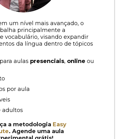
em um nível mais avançado, o
balha principalmente a
e vocabulário, visando expandir
ntos da língua dentro de tópicos
 para aulas
presenciais
,
online
ou
to
os por aula
veis
e adultos
ça a metodologia
Easy
tute
. Agende uma aula
perimental grátis!