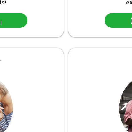
is!
ex
l
y