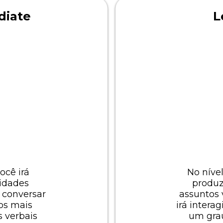
diate
L
ocê irá
No níve
cidades
produz
l conversar
assuntos 
os mais
irá intera
s verbais
um grau