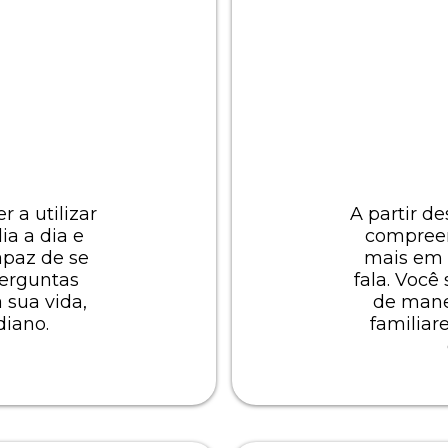
r a utilizar
A partir de
ia a dia e
compreen
apaz de se
mais em 
perguntas
fala. Você
 sua vida,
de mane
diano.
familiar