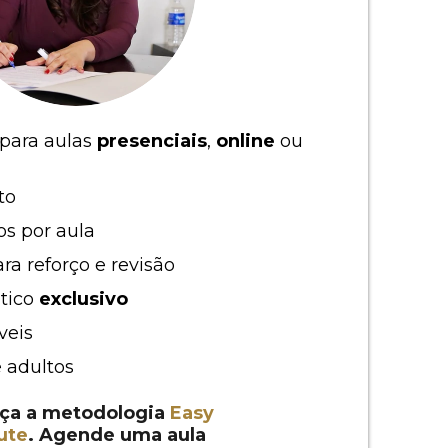
 para aulas
presenciais
,
online
ou
to
os por aula
ra reforço e revisão
ático
exclusivo
veis
e adultos
ça a metodologia
Easy
tute
. Agende uma aula