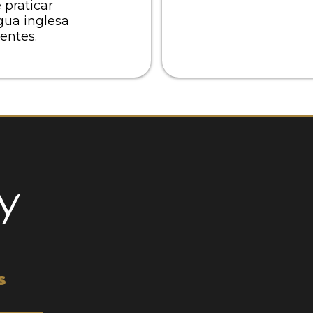
praticar
gua inglesa
uentes.
s